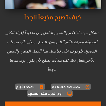
كيف تصبح مذيعاً ناجحاً
تشكل مهنة الإعلام والتقديم التلفزيوني تحديداً إغراء الكثير
لمحاولة معرفة عالم التلفزيون، البعض يفعل ذلك من باب
الفضول للوقوف على تفاصيل هذا العمل المثير، والبعض
الآخر يفعل ذلك لقناعته أنه يصلح لأن يكون يوما مذيعا
ناجحاً
24ساعة معتمدة
6عدد الأيام
اون لاين, مقر المعهد