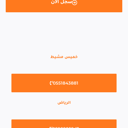
سجل الأن
خميس مشيط
0551843881
الرياض