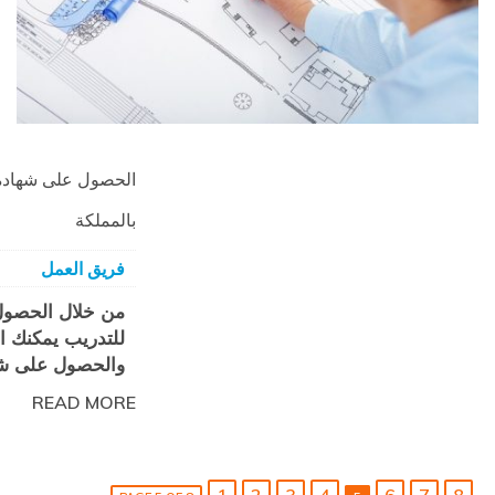
الحصول على شهادة 
بالمملكة
فريق العمل
من خلال الحصول 
للتدريب يمكنك ​ا
والحصول على ش
READ MORE
1
2
3
4
6
7
8